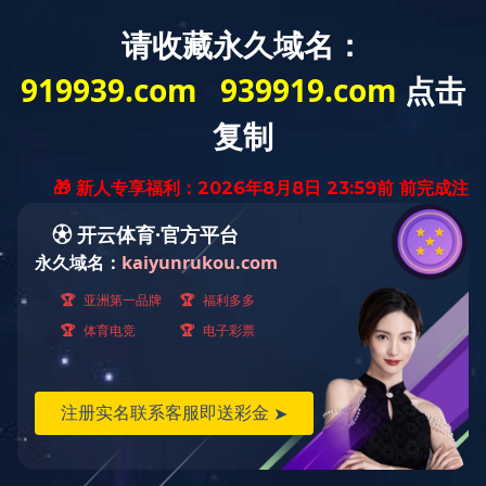
客户服务热线：
021-64341962 / 021-54720229 /
021-64340840
开云线上官网_开云（中国）
开云线上官网_开云（中国）
研发
新闻
开云线上官网_开云（中国）
简体中文
English