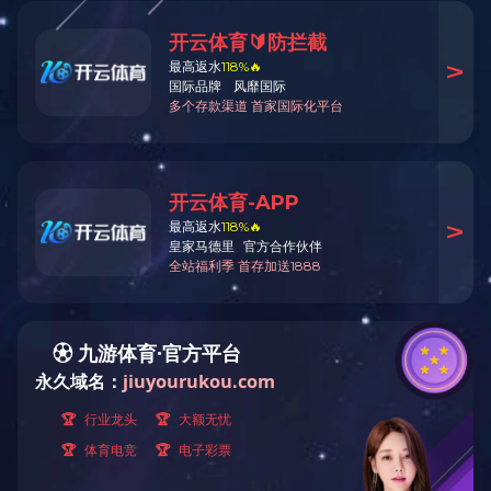
公司简介
企业简介
About Us
开云线上官网_开云（中国）历史悠久，总部设
量上万吨，产值上亿元。开云线上官网_开云（中国
化、触媒载体、溶剂回收、热电核电等领域，为其提
来在活性炭领域制造、研究、开发的经验积累，开云
强、杂质含量低等优点，可以满足不同客户对活性炭
拥有雄厚活性炭专业技术力量和各类活性炭的专业测